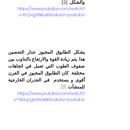
والشكل. [2]
https://www.youtube.com/watch?
v=rEQvg3YkkoI&feature=youtu.be
يشكل الطابوق المخبوز جدار التحصين 
هذا. يتم زيادة القوة والارتفاع بالتناوب بين 
صفوف الطوب التي تعمل في اتجاهات 
مختلفة. كان الطابوق المخبوز في الفرن 
أقوى و يستخدم  في الجدران الخارجية 
للمنشآت.
 [3]
https://www.youtube.com/watch?
v=TMJqzge56UM&feature=youtu.be