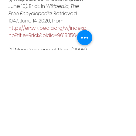
June 10). Brick. In 
Wikipedia, The 
Free Encyclopedia
. Retrieved 
10:47, June 14, 2020, from 
https://en.wikipedia.org/w/index.p
hp?title=Brick&oldid=961835644
[2] Manufacturing of Brick . (2006). 
Brick Industry Association
. 
Retrieved from 
https://www.gobrick.com/docs/de
fault-source/read-research-
documents/technicalnotes/9-
manufacturing-of-brick.pdf
[3] Linsley, A. C. (2017). 
Brick Making 
in the Ancient World
. Retrieved 
from https://asa-
cwis.blogspot.com/2017/04/brick-